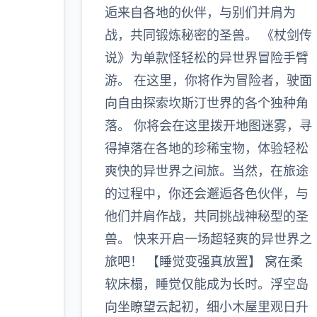
逅来自各地的伙伴，与别们并肩为
战，共同锻炼秘密的圣兽。 《杖剑传
说》为单款怪轻松的异世界冒险手臂
游。 在这里，你将作为冒险者，驶面
向自由探索坎斯汀世界的各个独种角
落。 你将会在这里拨开地图迷雾，寻
得掉落在各地的珍稀宝物，体验轻松
爽快的异世界之间旅。当然，在旅途
的过程中，你还会邂逅各色伙伴，与
他们并肩作战，共同挑战神秘型的圣
兽。 快来开启一场超轻爽的异世界之
旅吧！ 【睡觉变强真放置】 窝在柔
软床榻，睡觉仅能成为长时。浮空岛
向坐瞭望云起初，细小木屋里观日升