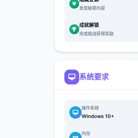
坎斯汀世界，个人由探索地点
发现秘密内容
寻宝探险。
成就解锁
休闲放置玩法：核神为“睡觉变
完成挑战获得奖励
之中放置养成为机制造，让玩
以轻松成长时。
自由探索与社交：游戏采用竖
探索模型，包含隐藏职责、未
藏再有丰富型的世界地图。
系统要求
操作系统
Windows 10+
内存