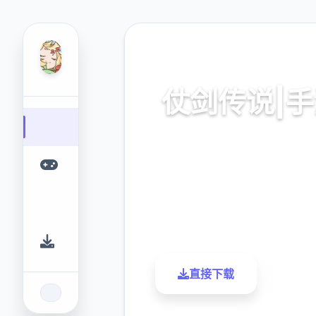
🖌️ 热门推荐
仗剑传说|
亚服,独数个不是二近版本
9.4
2.3M
评分
下载
直接下载
了解更