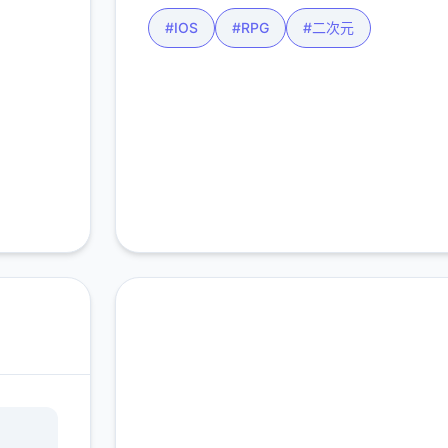
#IOS
#RPG
#二次元
直接下载 仗剑传说|手