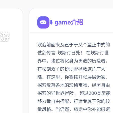
⬇️ game介绍
手游
欢迎前面来及己于于又个型正中式的
接收
仗剑传言-坎斯汀日处！ 在坎斯汀世
界中，诸位将化身为勇敢的历险者，
在杖剑双子的协助降拯救这片广大
900K
玩家
陆。在这里，你将拨开张层层迷雾，
探索散落各地的珍稀宝物，经历自由
探索的异世界冒险。 超过200类型能
多
够力量自由搭配，打造专属于你的较
量风格。当仍然，旅途中你亦能够邂