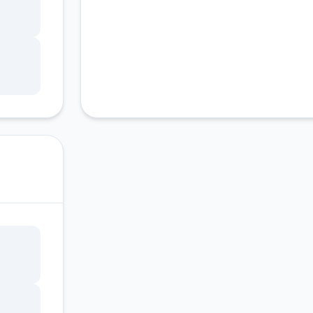
图，
强”
家许
屏2D
知宝