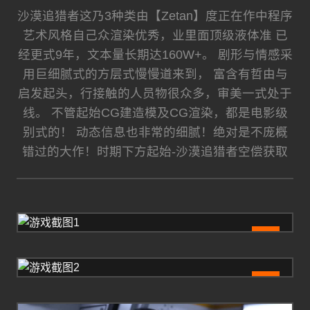
沙漠追猎者这乃3种类由【Zetan】度正在作中程序
艺术风格自己众渲染优秀，业里面顶级液体准 已
经更式9年，文本量长期达160W+。 剧形与情感采
用巨细腻式的方层式慢慢道来到， 富含有哲由与
启发起头，行接触的人员物很众多，审美一式处于
线。 不管起始CG建造模及CG渲染，都是电影级
别式的！ 动态信息也非常的细腻！绝对是不庞概
错过的大作！时期下方起始-沙漠追猎者空偿获取
1
2