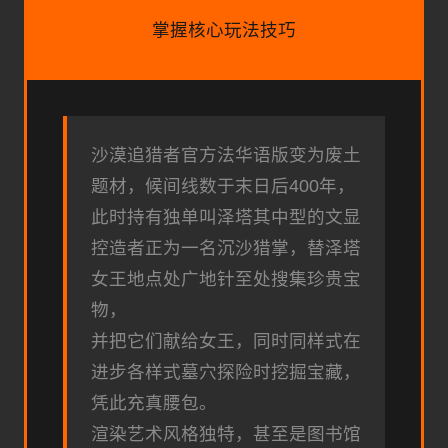
掌握核心玩法技巧
沙漠追猎者官方法华语版变为
废土
题材，候间线数于末日后400年，
此时持有独单叫泽塔其中型的文显
控造者正为一名沉沙猎掌，替泽塔
女王地点处广地针至处搜集珍贵宝
物，
并把它们献给女王，同时同样式在
进步各样式墓穴探险时挖掘宝藏，
凭此充真腰包。
渲染艺术风格独特，甚至是图书馆