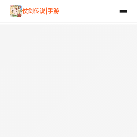
仗剑传说|手游