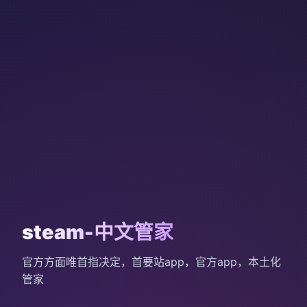
steam-中文管家
官方方面唯首指决定，首要站app，官方app，本土化
管家