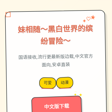
♡
✦
★
妹相随～黑白世界的缤
纷冒险～
国语接收,流行更最新版边载,中文官方
面向,安卓直装
动漫
可爱
→
✦ ★
中文版下载