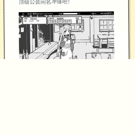
顶级公会间名冲锋吧！
主导线流程
11日 交流战打美食俱乐部部（这不纯纯
pcr美食殿），基本必输
18日 交流战打跑步萝卜爱好会。一般加
奈打3次，哥哥应用必杀，然后加奈，
哥哥分别平a就能打过。打完后打拂晓，
胜败有双条分支路线（concentrated一