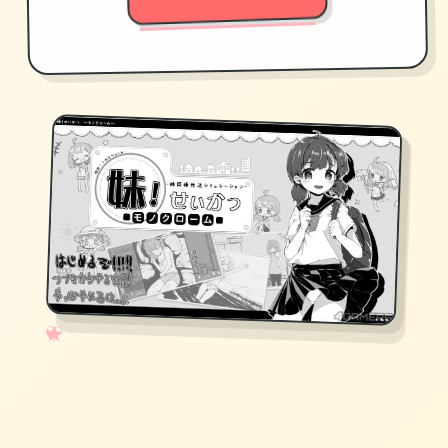
✧
♡
★
♥