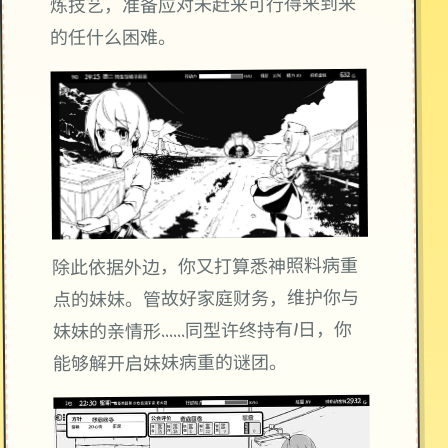
炼技艺，准备应对未赶来可行得来到来
的任什么困难。
除此依据外边，你又打算悉神照料病重
点的妹妹。管故好家庭财务，维护你与
妹妹的亲情形……同型许终持有1日，你
能够解开启妹妹病重的谜团。