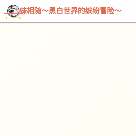
~~~
★
♡
✦
✧
♥
~
→
↗
妹相随～黑白世界的缤纷冒险～
✦ ✧ ★