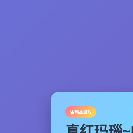
精品游戏
真红玛瑙~