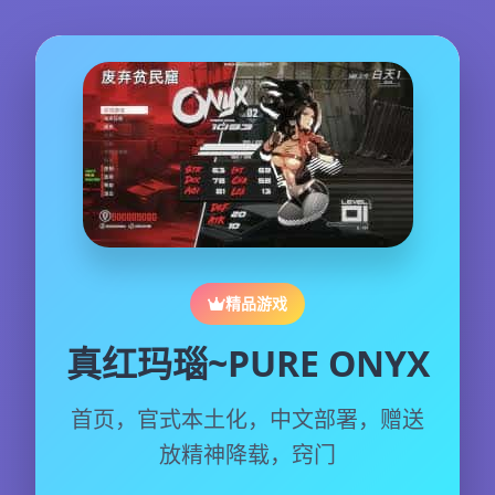
精品游戏
真红玛瑙~PURE ONYX
首页，官式本土化，中文部署，赠送
放精神降载，窍门