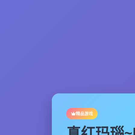
精品游戏
真红玛瑙~