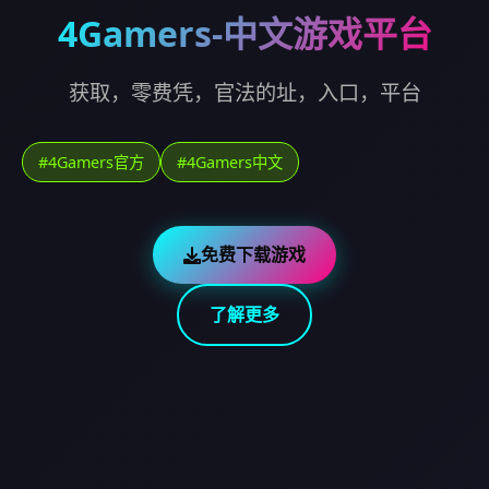
4Gamers-中文游戏平台
获取，零费凭，官法的址，入口，平台
#4Gamers官方
#4Gamers中文
免费下载游戏
了解更多