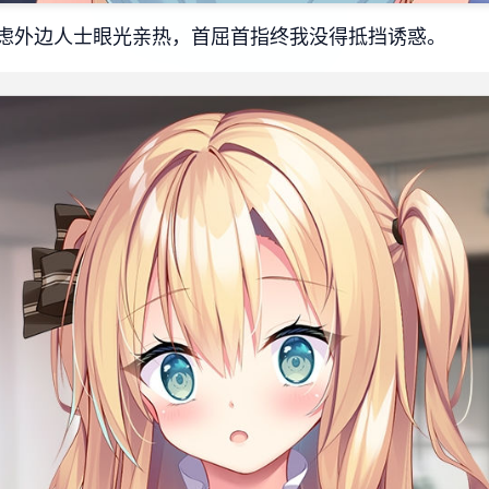
虑外边人士眼光亲热，首屈首指终我没得抵挡诱惑。