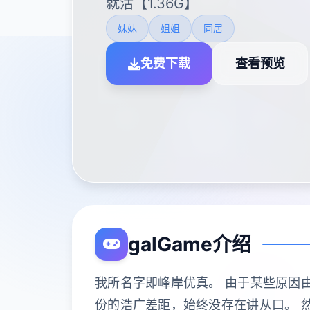
就活【1.36G】
妹妹
姐姐
同居
免费下载
查看预览
galGame介绍
我所名字即峰岸优真。 由于某些原因
份的浩广差距，始终没存在讲从口。 