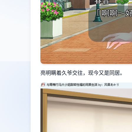
亮明瞒着久爷交往，现今又是同居。