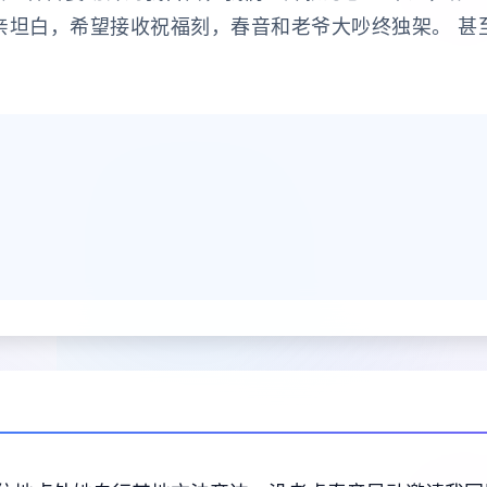
亲坦白，希望接收祝福刻，春音和老爷大吵终独架。 甚