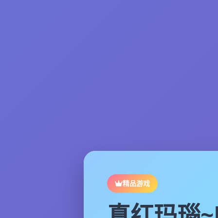
精品游戏
真红玛瑙~